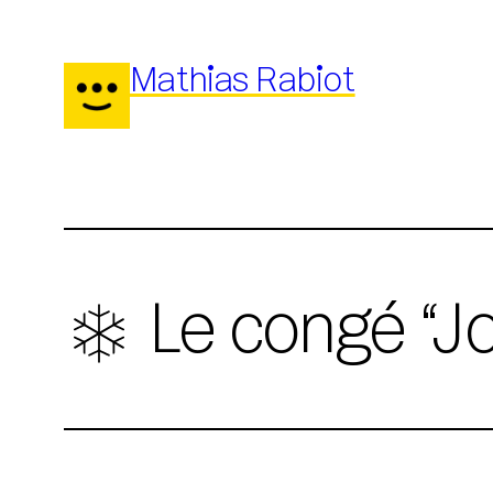
Aller
au
Mathias Rabiot
contenu
️ Le congé “J