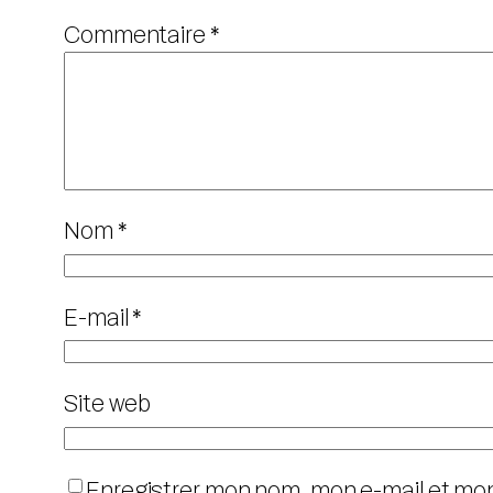
Commentaire
*
Nom
*
E-mail
*
Site web
Enregistrer mon nom, mon e-mail et mon