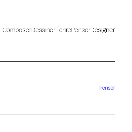
Composer
Dessiner
Écrire
Penser
Designer
Penser